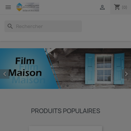
shopping_cart


(0)
search


PRODUITS POPULAIRES