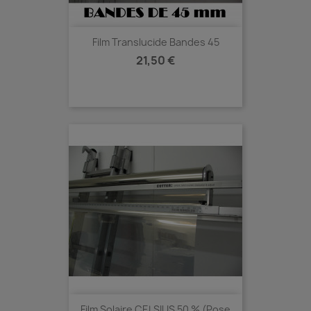
Film Translucide Bandes 45
Prix
21,50 €
Film Solaire CELSIUS 50 % (Pose