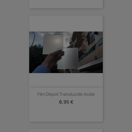
Film Dépoli Translucide Acide
Prix
8,95 €