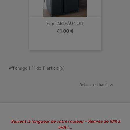
Film TABLEAU NOIR
Prix
41,00 €
Affichage 1-11 de 11 article(s)

Retour en haut
Suivant la longueur de votre rouleau = Remise de 10% à
54% !...