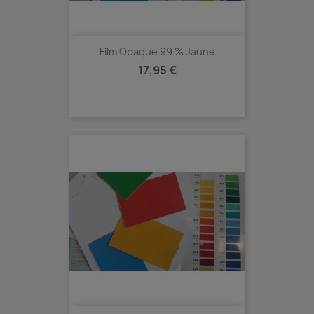
Film Opaque 99 % Jaune
Prix
17,95 €