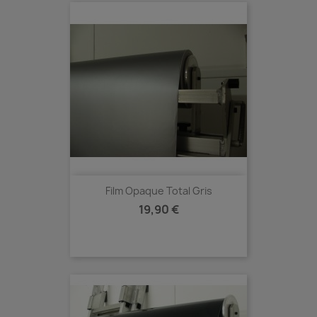
Film Opaque Total Gris
Prix
19,90 €