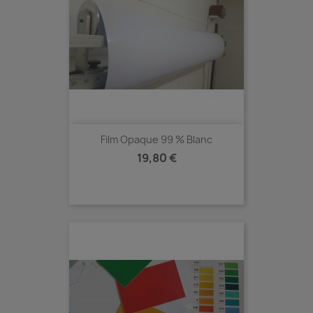
Film Opaque 99 % Blanc
Prix
19,80 €