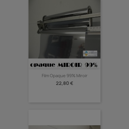
Film Opaque 99% Miroir
Prix
22,80 €