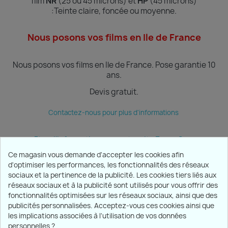
film
NR
(25 ou 45 microns) et
HP
(45 microns)
:Teinte
claire, foncée ou moyenne.
Nous posons vos films en Ile de France
Nous posons vos films en Ile de France.
Pose garantie 10
ans.
Devis gratuit.
Contactez-nous pour plus d'informations
Plus d'informations sur notre site Ecran Sun
Ce magasin vous demande d'accepter les cookies afin
d'optimiser les performances, les fonctionnalités des réseaux
sociaux et la pertinence de la publicité. Les cookies tiers liés aux
PRODUITS

réseaux sociaux et à la publicité sont utilisés pour vous offrir des
fonctionnalités optimisées sur les réseaux sociaux, ainsi que des
publicités personnalisées. Acceptez-vous ces cookies ainsi que
NOTRE SOCIÉTÉ

les implications associées à l'utilisation de vos données
personnelles ?