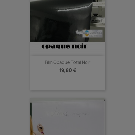
Film Opaque Total Noir
Prix
19,80 €