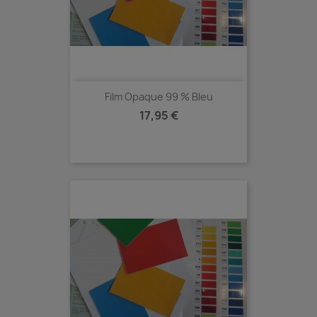
Film Opaque 99 % Bleu
Prix
17,95 €