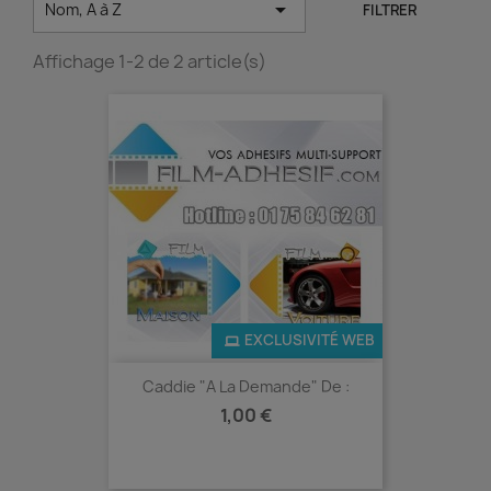

Nom, A à Z
FILTRER
Affichage 1-2 de 2 article(s)
EXCLUSIVITÉ WEB
Caddie "a La Demande" De :
Prix
1,00 €