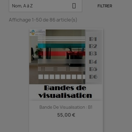

Nom, A à Z
FILTRER
Affichage 1-50 de 86 article(s)
Bande De Visualisation : B1
Prix
55,00 €