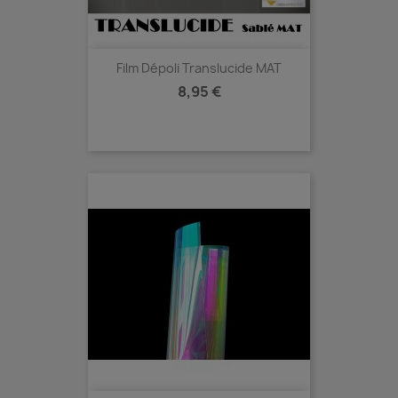
Film Dépoli Translucide MAT
Prix
8,95 €