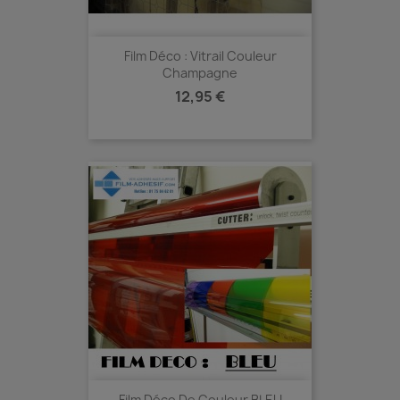
Film Déco : Vitrail Couleur
Champagne
Prix
12,95 €
Film Déco De Couleur BLEU