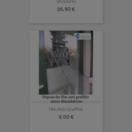
(Incolore)
Prix
26,90 €
Film Anti-Graffitis
Prix
9,00 €