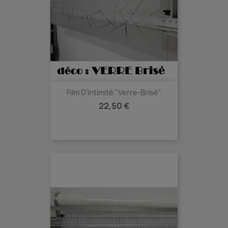
Film D'Intimité "Verre-Brisé"
Prix
22,50 €