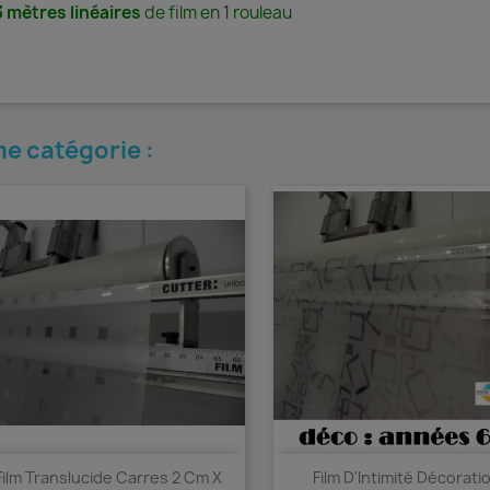
 mètres linéaires
de film en 1 rouleau
e catégorie :
Film Translucide Carres 2 Cm X
Film D'Intimité Décoratio