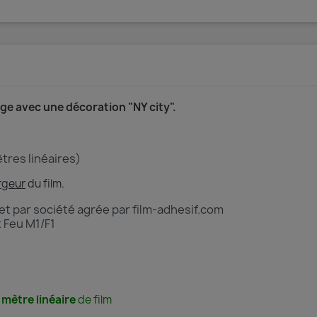
age avec une décoration "NY city".
ètres linéaires)
rgeur
du film.
 et par société agrée par film-adhesif.com
 Feu M1/F1
 mètre linéaire
de film