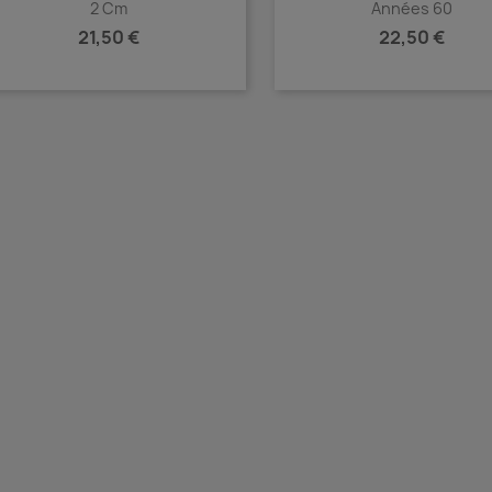
2 Cm
Années 60
Prix
Prix
21,50 €
22,50 €
Aperçu rapide
Aperçu rapide

