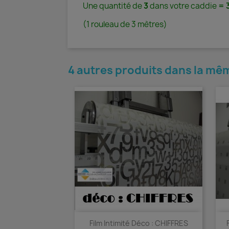
Une quantité de
3
dans votre caddie
= 3
(1 rouleau de 3 mètres)
4 autres produits dans la mêm
Film Intimité Déco : CHIFFRES