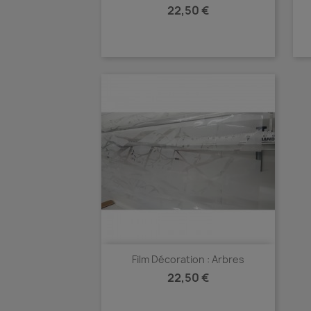
Prix
22,50 €
Aperçu rapide

Film Décoration : Arbres
Prix
22,50 €