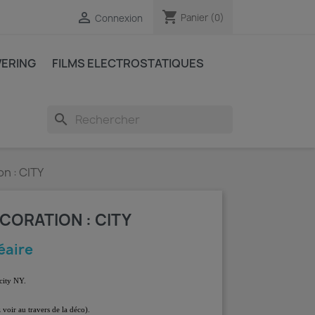
shopping_cart

Panier
(0)
Connexion
VERING
FILMS ELECTROSTATIQUES
search
on : CITY
ÉCORATION : CITY
éaire
city NY.
 voir au travers de la déco).