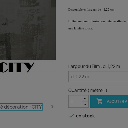
Disponible en largeur de :
1,20 cm
Utilisation pour : Protection intimité afin de 
une lumière totale.
Largeur du Film : d. 1,22 m
Quantité ( mètre l.)

AJOUTER A


en stock