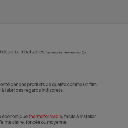
à des prix imbattables.
La vente est aux mètres. (La
tenté par des produits de qualité comme un film
 à l'abri des regards indiscrets.
être économique
thermoformable
, facile à installer.
Teinte
claire, foncée ou moyenne.