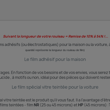
Suivant la longueur de votre rouleau = Remise de 10% à 54% !...
s adhésifs (ou électrostatiques) pour la maison ou la voiture, 
quantité
représente
la longueur du rouleau de film)
Le film adhésif pour la maison
trages.
En fonction de vos besoins et de vos envies, vous serez 
slucide , à motifs ou non, idéal pour des pièces qui doivent rester
Le film spécial vitre teintée pour la voiture
al vitre teintée est le produit qu'il vous faut. Il a l'avantage d'
lms teintées - film
NR
(25 ou 45 microns) et
HP
(45 microns) :