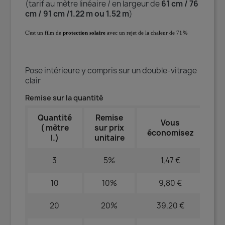
(tarif au mètre linéaire / en largeur de
61 cm / 76
cm / 91 cm /1.22 m ou 1.52 m
)
C'est un film de
protection solaire
avec un rejet de la chaleur de 71
%
Pose intérieure y compris sur un double-vitrage
clair
Remise sur la quantité
Quantité
Remise
Vous
( mètre
sur prix
économisez
l.)
unitaire
3
5%
1,47 €
10
10%
9,80 €
20
20%
39,20 €