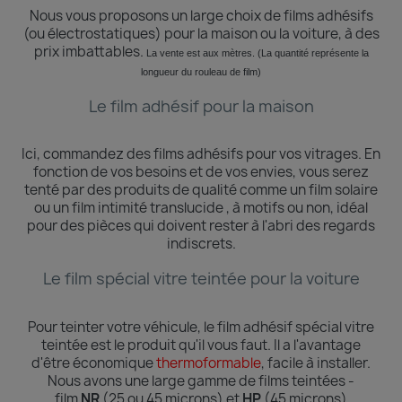
Nous vous proposons un large choix de films adhésifs
(ou électrostatiques) pour la maison ou la voiture, à des
prix imbattables.
La vente est aux mètres. (La quantité
représente
la
longueur du rouleau de film)
Le film adhésif pour la maison
Ici, commandez des films adhésifs pour vos vitrages.
En
fonction de vos besoins et de vos envies, vous serez
tenté par des produits de qualité comme un film solaire
ou un film intimité translucide , à motifs ou non, idéal
pour des pièces qui doivent rester à l'abri des regards
indiscrets.
Le film spécial vitre teintée pour la voiture
Pour teinter votre véhicule, le film adhésif spécial vitre
teintée est le produit qu'il vous faut. Il a l'avantage
d'être économique
thermoformable
, facile à installer.
Nous avons une large gamme de films teintées -
film
NR
(25 ou 45 microns) et
HP
(45 microns)