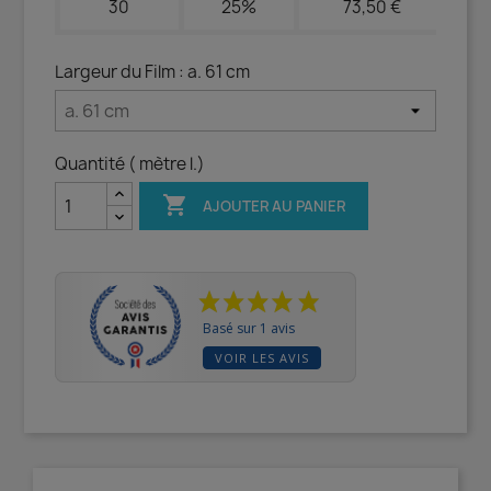
30
25%
73,50 €
Largeur du Film : a. 61 cm
Quantité ( mètre l.)

AJOUTER AU PANIER
Basé sur 1 avis
VOIR LES AVIS