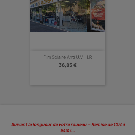
Film Solaire Anti U.V + I.R
Prix
36,85 €
Suivant la longueur de votre rouleau = Remise de 10% à
54% !...