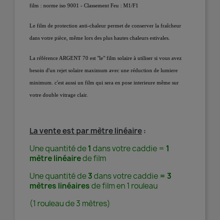
film : norme iso 9001 - Classement Feu : M1/F1
Le film de protection anti-chaleur permet de conserver la fraîcheur
dans votre pièce, même lors des plus hautes chaleurs estivales.
La référence ARGENT 70 est "le" film solaire à utiliser si vous avez
besoin d'un rejet solaire maximum avec une réduction de lumiere
minimum. c'est aussi un film qui sera en pose interieure même sur
votre double vitrage clair.
La vente est par mètre linéaire
:
Une quantité de
1
dans votre caddie =
1
mètre linéaire
de film
Une quantité de
3
dans votre caddie
= 3
mètres linéaires
de film en 1 rouleau
(1 rouleau de 3 mètres)