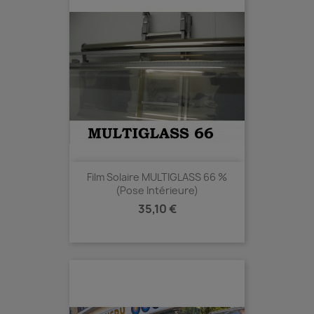
Film Solaire MULTIGLASS 66 %
(Pose Intérieure)
Prix
35,10 €