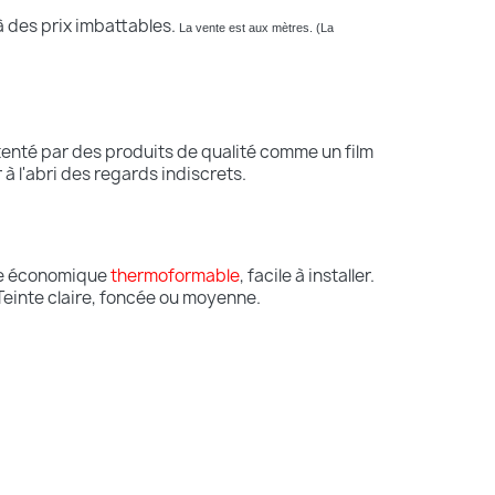
à des prix imbattables.
La vente est aux mètres. (La
tenté par des produits de qualité comme un film
 à l'abri des regards indiscrets.
être économique
thermoformable
, facile à installer.
Teinte
claire, foncée ou moyenne.