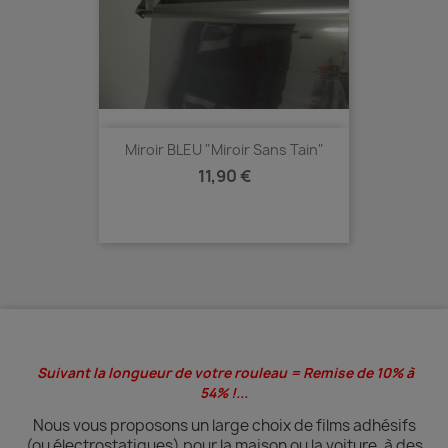
Miroir BLEU "Miroir Sans Tain"
Prix
11,90 €
Suivant la longueur de votre rouleau = Remise de 10% à
54% !...
Nous vous proposons un large choix de films adhésifs
(ou électrostatiques) pour la maison ou la voiture, à des