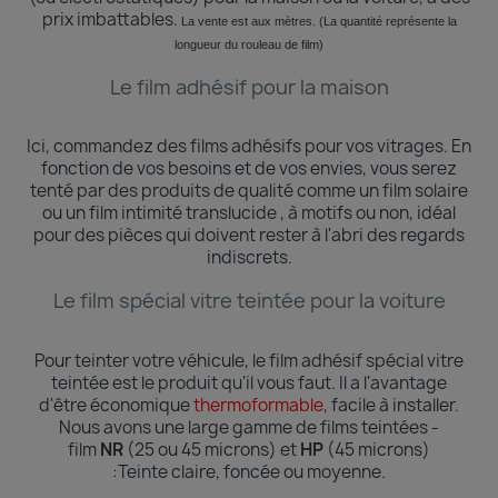
prix imbattables.
La vente est aux mètres. (La quantité
représente
la
longueur du rouleau de film)
Le film adhésif pour la maison
Ici, commandez des films adhésifs pour vos vitrages.
En
fonction de vos besoins et de vos envies, vous serez
tenté par des produits de qualité comme un film solaire
ou un film intimité translucide , à motifs ou non, idéal
pour des pièces qui doivent rester à l'abri des regards
indiscrets.
Le film spécial vitre teintée pour la voiture
Pour teinter votre véhicule, le film adhésif spécial vitre
teintée est le produit qu'il vous faut. Il a l'avantage
d'être économique
thermoformable
, facile à installer.
Nous avons une large gamme de films teintées -
film
NR
(25 ou 45 microns) et
HP
(45 microns)
:Teinte
claire, foncée ou moyenne.