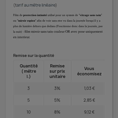
(tarif au mètre linéaire)
Film de
protection intimité
utilisé pour un system de "
vitrage sans tain
"
ou "
miroir espion
" afin de voir sans etre vu dans la journée lorsqu'il y a
plus de lumière dehors que dedans (Fonctionne donc dans la journée, pas
film miroir sans tain couleur OR avec pose uniquement
la nuit) -
en interieur.
Remise sur la quantité
Quantité
Remise
Vous
( mètre
sur prix
économisez
l.)
unitaire
3
3%
1,03 €
5
5%
2,85 €
10
8%
9,12 €