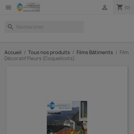
shopping_cart


(0)
search
Accueil
Tous nos produits
Films Bâtiments
Film
Décoratif Fleurs (Coquelicots)