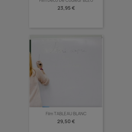
Film Déco De Couleur BLEU
Prix
23,95 €
Film TABLEAU BLANC
Prix
29,50 €