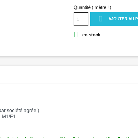
Quantité ( mètre l.)

AJOUTER AU P

en stock
par société agrée )
u M1/F1