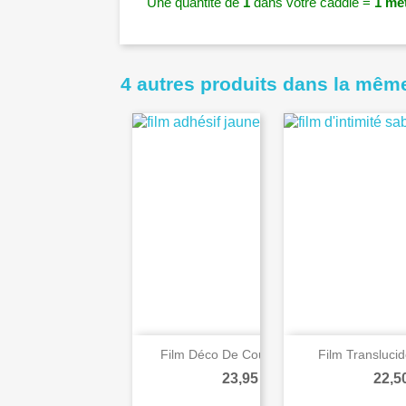
Une quantité de
1
dans votre caddie =
1 mèt
4 autres produits dans la même
Film Déco De Couleur JAUNE
Film Transluci
Prix
Prix
23,95 €
22,5