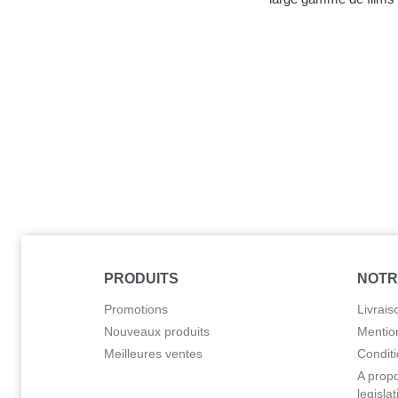
PRODUITS
NOTR
Promotions
Livrais
Nouveaux produits
Mentio
Meilleures ventes
Condit
A propo
legisla