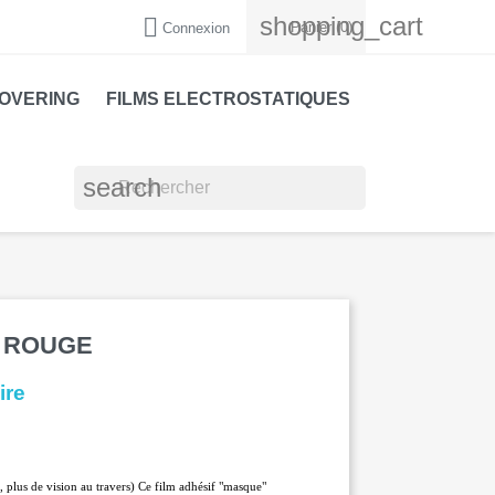
shopping_cart

Panier
(0)
Connexion
COVERING
FILMS ELECTROSTATIQUES
search
% ROUGE
ire
plus de vision au travers) Ce film adhésif "masque"