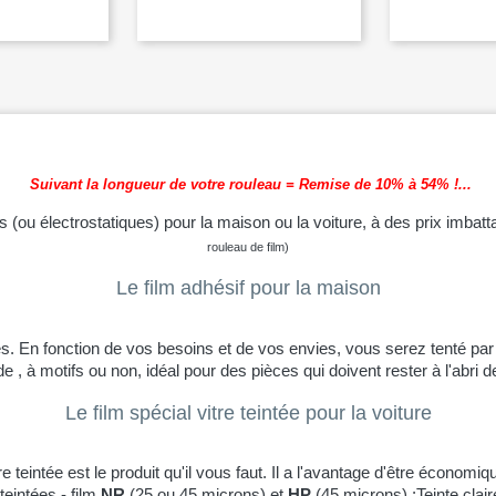


rapide
Aperçu rapide
Aperçu 
Suivant la longueur de votre rouleau = Remise de 10% à 54% !...
(ou électrostatiques) pour la maison ou la voiture, à des prix imbatt
rouleau de film)
Le film adhésif pour la maison
es.
En fonction de vos besoins et de vos envies, vous serez tenté par
ide , à motifs ou non, idéal pour des pièces qui doivent rester à l'abri 
Le film spécial vitre teintée pour la voiture
tre teintée est le produit qu'il vous faut. Il a l'avantage d'être économi
eintées - film
NR
(25 ou 45 microns) et
HP
(45 microns) :Teinte
clai