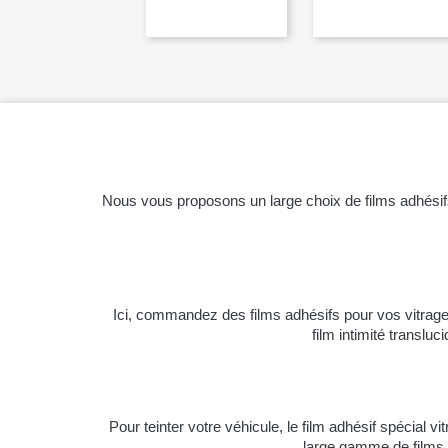


Aperçu rapide
Aperçu 
Nous vous proposons un large choix de films adhésifs 
Ici, commandez des films adhésifs pour vos vitrag
film intimité transluc
Pour teinter votre véhicule, le film adhésif spécial vi
large gamme de films t