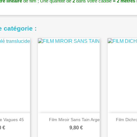
re linéaire
de film ;
Une quantité de
2
dans votre caddie
= 2 mètres 
 catégorie :
de Vagues 45
Film Miroir Sans Tain Argent
Film Dichr
Prix
0 €
9,80 €