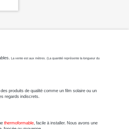
rapide
ables.
La vente est aux mètres. (La quantité
représente
la longueur du
 des produits de qualité comme un film solaire ou un
des regards indiscrets.
que
thermoformable
, facile à installer. Nous avons une
re, foncée ou moyenne.