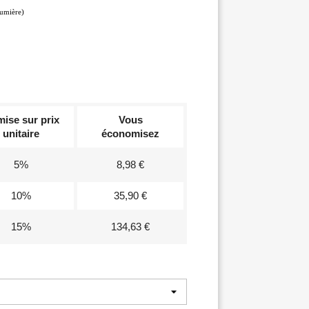
lumière)
ise sur prix
Vous
unitaire
économisez
5%
8,98 €
10%
35,90 €
15%
134,63 €