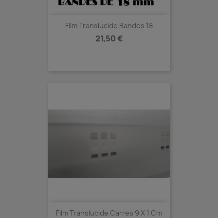
Film Translucide Bandes 18
Prix
21,50 €
Film Translucide Carres 9 X 1 Cm