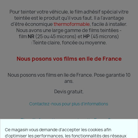
Pour teinter votre véhicule, le film adhésif spécial vitre
teintée est le produit qu'il vous faut. Il a l'avantage
d'être économique
thermoformable
, facile à installer.
Nous avons une large gamme de films teintées -
film
NR
(25 ou 45 microns) et
HP
(45 microns)
:Teinte
claire, foncée ou moyenne.
Nous posons vos films en Ile de France
Nous posons vos films en Ile de France.
Pose garantie 10
ans.
Devis gratuit.
Contactez-nous pour plus d'informations
Plus d'informations sur notre site Ecran Sun
Ce magasin vous demande d'accepter les cookies afin
d'optimiser les performances, les fonctionnalités des réseaux