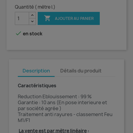
Quantité ( mètre l.)

AJOUTER AU PANIER

en stock
Description
Détails du produit
Caractéristiques
Reduction Eblouissement : 99 %
Garantie : 10 ans (En pose interieure et
par société agrée )
Traitement anti rayures - classement Feu
M1/F1
La vente est par mètre linéaire
: