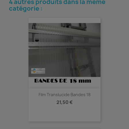
4 autres produits dans la même
catégorie :
Film Translucide Bandes 18
Prix
21,50 €