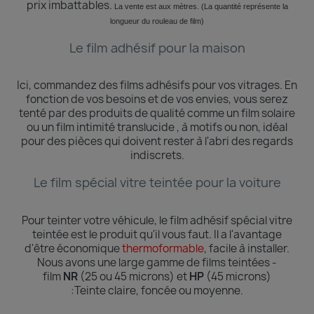
prix imbattables.
La vente est aux mètres. (La quantité
représente
la
longueur du rouleau de film)
Le film adhésif pour la maison
Ici, commandez des films adhésifs pour vos vitrages.
En
fonction de vos besoins et de vos envies, vous serez
tenté par des produits de qualité comme un film solaire
ou un film intimité translucide , à motifs ou non, idéal
pour des pièces qui doivent rester à l'abri des regards
indiscrets.
Le film spécial vitre teintée pour la voiture
Pour teinter votre véhicule, le film adhésif spécial vitre
teintée est le produit qu'il vous faut. Il a l'avantage
d'être économique
thermoformable
, facile à installer.
Nous avons une large gamme de films teintées -
film
NR
(25 ou 45 microns) et
HP
(45 microns)
:Teinte
claire, foncée ou moyenne.