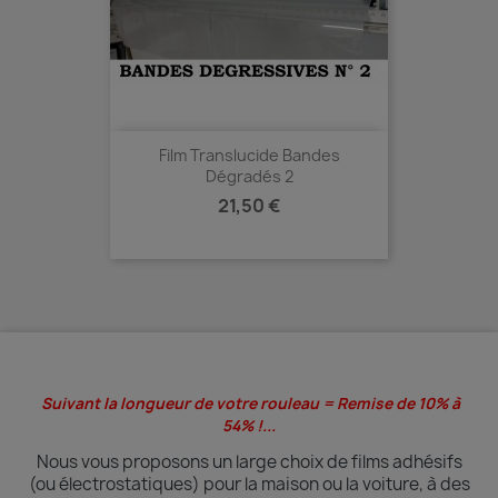
Film Translucide Bandes
Dégradés 2
Prix
21,50 €
Suivant la longueur de votre rouleau = Remise de 10% à
54% !...
Nous vous proposons un large choix de films adhésifs
(ou électrostatiques) pour la maison ou la voiture, à des