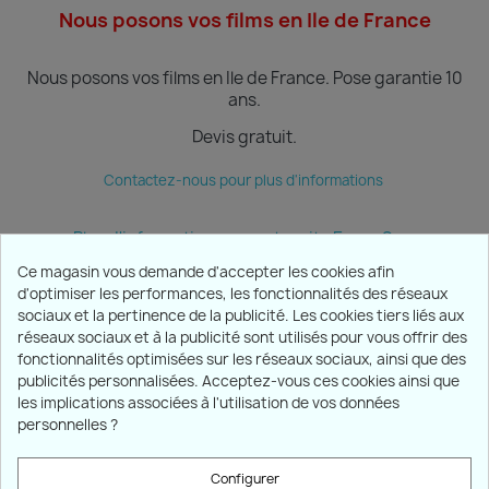
Nous posons vos films en Ile de France
Nous posons vos films en Ile de France.
Pose garantie 10
ans.
Devis gratuit.
Contactez-nous pour plus d'informations
Plus d'informations sur notre site Ecran Sun
Ce magasin vous demande d'accepter les cookies afin
d'optimiser les performances, les fonctionnalités des réseaux
sociaux et la pertinence de la publicité. Les cookies tiers liés aux
PRODUITS

réseaux sociaux et à la publicité sont utilisés pour vous offrir des
fonctionnalités optimisées sur les réseaux sociaux, ainsi que des
publicités personnalisées. Acceptez-vous ces cookies ainsi que
NOTRE SOCIÉTÉ

les implications associées à l'utilisation de vos données
personnelles ?
VOTRE COMPTE

Configurer