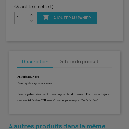
Quantité ( mètre l.)

AJOUTER AU PANIER
Description
Détails du produit
Pulvérisateur pro
Buse réglable - pompe à main
Dans ce pulverisateur, mettre pour la pose du film solaire : Eau + savon liquide
avec une faible dose "PH neutre" comme par exemple : Du "mir bleu"
4 autres produits dans la même