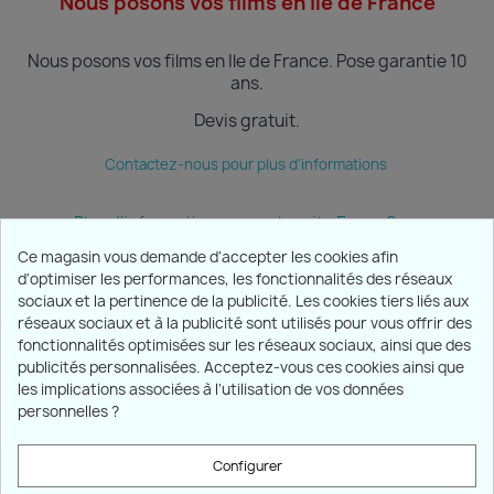
Nous posons vos films en Ile de France
Nous posons vos films en Ile de France.
Pose garantie 10
ans.
Devis gratuit.
Contactez-nous pour plus d'informations
Plus d'informations sur notre site Ecran Sun
Ce magasin vous demande d'accepter les cookies afin
d'optimiser les performances, les fonctionnalités des réseaux
sociaux et la pertinence de la publicité. Les cookies tiers liés aux
PRODUITS

réseaux sociaux et à la publicité sont utilisés pour vous offrir des
fonctionnalités optimisées sur les réseaux sociaux, ainsi que des
publicités personnalisées. Acceptez-vous ces cookies ainsi que
NOTRE SOCIÉTÉ

les implications associées à l'utilisation de vos données
personnelles ?
VOTRE COMPTE

Configurer
INFORMATIONS
keyboard_arrow_down