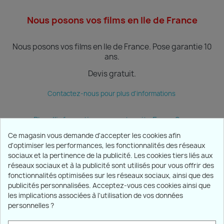
Nous posons vos films en Ile de France
Nous posons vos films en Ile de France.
Pose garantie 10
ans.
Devis gratuit.
Contactez-nous pour plus d'informations
Plus d'informations sur notre site Ecran Sun
Ce magasin vous demande d'accepter les cookies afin
d'optimiser les performances, les fonctionnalités des réseaux
sociaux et la pertinence de la publicité. Les cookies tiers liés aux
PRODUITS

réseaux sociaux et à la publicité sont utilisés pour vous offrir des
fonctionnalités optimisées sur les réseaux sociaux, ainsi que des
publicités personnalisées. Acceptez-vous ces cookies ainsi que
NOTRE SOCIÉTÉ

les implications associées à l'utilisation de vos données
personnelles ?
VOTRE COMPTE
