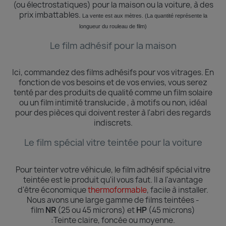
(ou électrostatiques) pour la maison ou la voiture, à des
prix imbattables.
La vente est aux mètres. (La quantité
représente
la
longueur du rouleau de film)
Le film adhésif pour la maison
Ici, commandez des films adhésifs pour vos vitrages.
En
fonction de vos besoins et de vos envies, vous serez
tenté par des produits de qualité comme un film solaire
ou un film intimité translucide , à motifs ou non, idéal
pour des pièces qui doivent rester à l'abri des regards
indiscrets.
Le film spécial vitre teintée pour la voiture
Pour teinter votre véhicule, le film adhésif spécial vitre
teintée est le produit qu'il vous faut. Il a l'avantage
d'être économique
thermoformable
, facile à installer.
Nous avons une large gamme de films teintées -
film
NR
(25 ou 45 microns) et
HP
(45 microns)
:Teinte
claire, foncée ou moyenne.