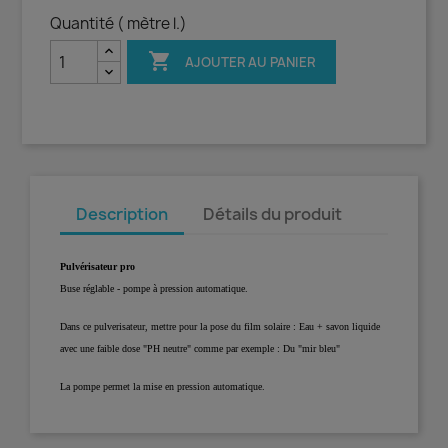
Quantité ( mètre l.)

AJOUTER AU PANIER
Description
Détails du produit
Pulvérisateur pro
Buse réglable - pompe à pression automatique.
Dans ce pulverisateur, mettre pour la pose du film solaire : Eau + savon liquide
avec une faible dose "PH neutre" comme par exemple : Du "mir bleu"
La pompe permet la mise en pression automatique.