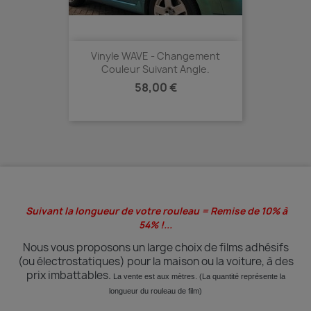
Vinyle WAVE - Changement
Couleur Suivant Angle.
Prix
58,00 €
Suivant la longueur de votre rouleau = Remise de 10% à
54% !...
Nous vous proposons un large choix de films adhésifs
(ou électrostatiques) pour la maison ou la voiture, à des
prix imbattables.
La vente est aux mètres. (La quantité
représente
la
longueur du rouleau de film)