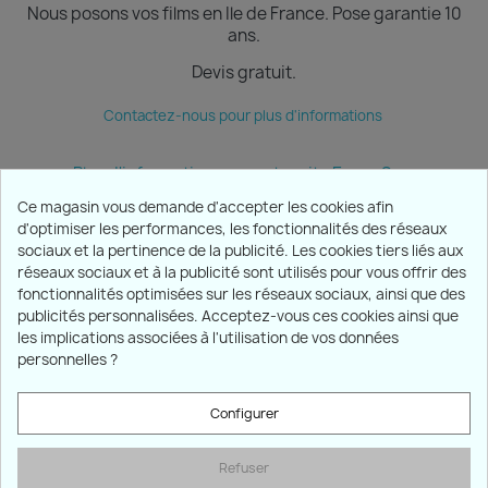
Nous posons vos films en Ile de France.
Pose garantie 10
ans.
Devis gratuit.
Contactez-nous pour plus d'informations
Plus d'informations sur notre site Ecran Sun
Ce magasin vous demande d'accepter les cookies afin
d'optimiser les performances, les fonctionnalités des réseaux
sociaux et la pertinence de la publicité. Les cookies tiers liés aux
PRODUITS

réseaux sociaux et à la publicité sont utilisés pour vous offrir des
fonctionnalités optimisées sur les réseaux sociaux, ainsi que des
publicités personnalisées. Acceptez-vous ces cookies ainsi que
NOTRE SOCIÉTÉ

les implications associées à l'utilisation de vos données
personnelles ?
VOTRE COMPTE

Configurer
INFORMATIONS
keyboard_arrow_down
Refuser
Marchand approuvé par la Société des Avis Garantis,
cliquez