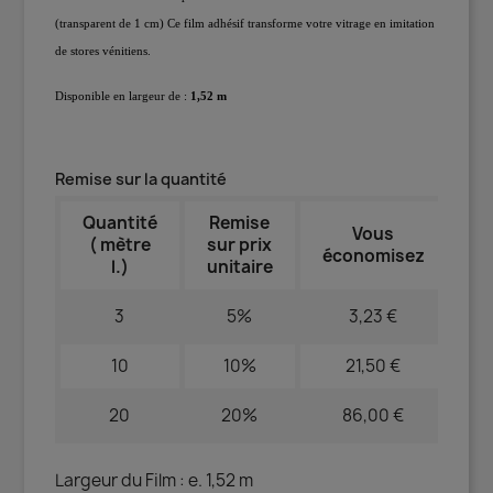
(transparent de 1 cm) Ce film adhésif transforme votre vitrage en imitation
de stores vénitiens.
Disponible en largeur de :
1,52 m
Remise sur la quantité
Quantité
Remise
Vous
( mètre
sur prix
économisez
l.)
unitaire
3
5%
3,23 €
10
10%
21,50 €
20
20%
86,00 €
Largeur du Film : e. 1,52 m