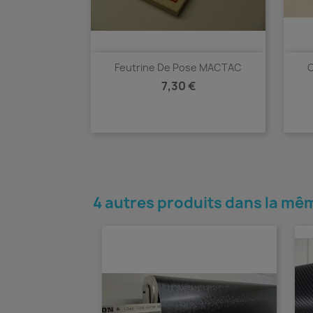
Feutrine De Pose MACTAC
C
Prix
7,30 €
Aperçu rapide

4 autres produits dans la mêm