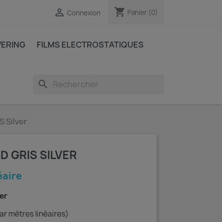
shopping_cart

Panier
(0)
Connexion
VERING
FILMS ELECTROSTATIQUES
search
S Silver
D GRIS SILVER
éaire
ver
ar mètres linéaires)