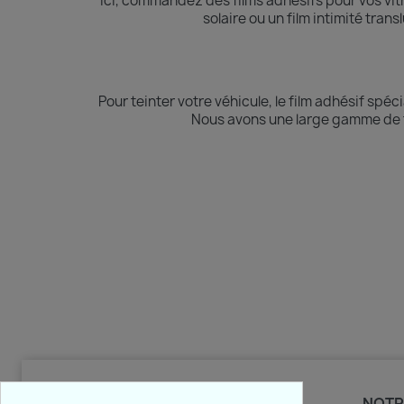
Ici, commandez des films adhésifs pour vos vi
solaire ou un film intimité tran
Pour teinter votre véhicule, le film adhésif spéci
Nous avons une large gamme de fi
PRODUITS
NOTR