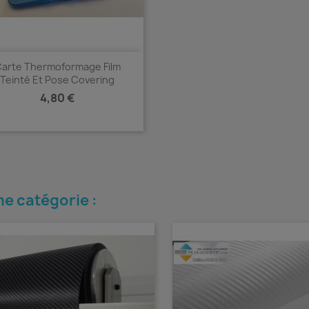
arte Thermoformage Film
Teinté Et Pose Covering
Prix
4,80 €
Aperçu rapide

e catégorie :