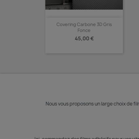
Covering Carbone 3D Gris
Fonce
Prix
45,00 €
Aperçu rapide

Nous vous proposons un large choix de film