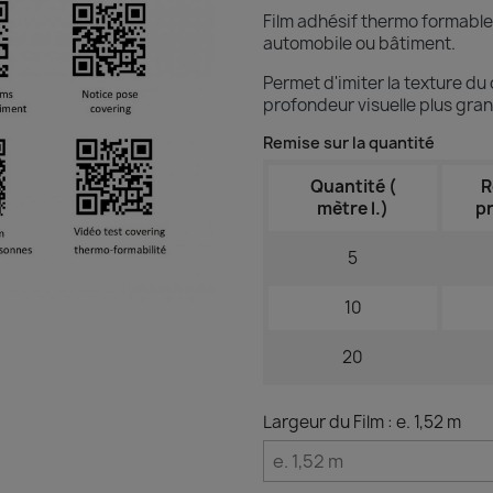
Film adhésif thermo formable 
automobile ou bâtiment.
Permet d'imiter la texture du
profondeur visuelle plus gran
Remise sur la quantité
Quantité (
R
mètre l.)
pr
5
10
20
Largeur du Film : e. 1,52 m