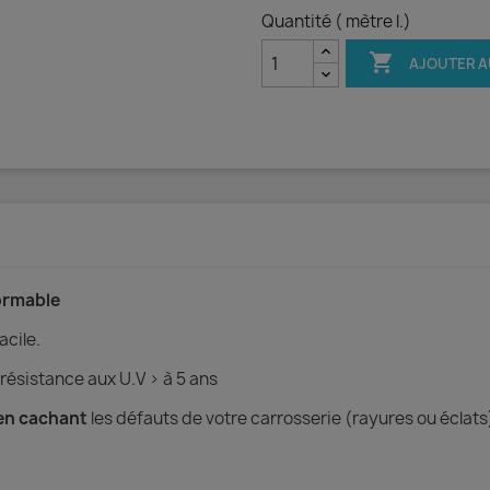
Quantité ( mètre l.)

AJOUTER A
rmable
acile.
 résistance aux U.V > à 5 ans
en cachant
les défauts de votre carrosserie (rayures ou éclats)