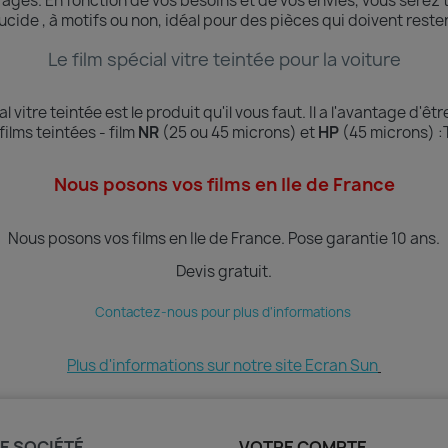
trages.
En fonction de vos besoins et de vos envies, vous serez 
slucide , à motifs ou non, idéal pour des pièces qui doivent rester
Le film spécial vitre teintée pour la voiture
al vitre teintée est le produit qu'il vous faut. Il a l'avantage d'
lms teintées - film
NR
(25 ou 45 microns) et
HP
(45 microns) :
Nous posons vos films en Ile de France
Nous posons vos films en Ile de France.
Pose garantie 10 ans.
Devis gratuit.
Contactez-nous pour plus d'informations
Plus d'informations sur notre site Ecran Sun
E SOCIÉTÉ
VOTRE COMPTE