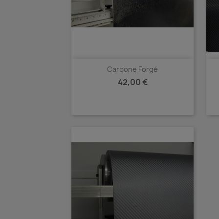
Carbone Forgé
Prix
42,00 €
Aperçu rapide
