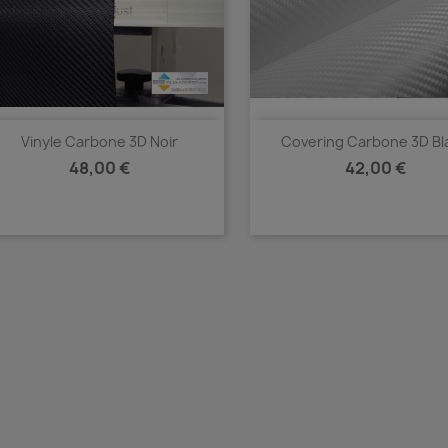
Vinyle Carbone 3D Noir
Covering Carbone 3D Bl
Prix
Prix
48,00 €
42,00 €
Aperçu rapide
Aperçu rapide

