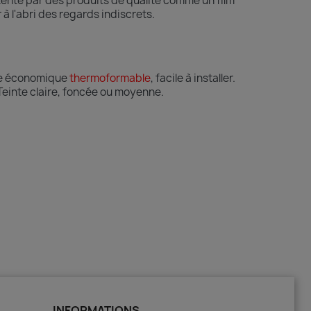
tenté par des produits de qualité comme un film
 à l'abri des regards indiscrets.
être économique
thermoformable
, facile à installer.
Teinte
claire, foncée ou moyenne.
INFORMATIONS