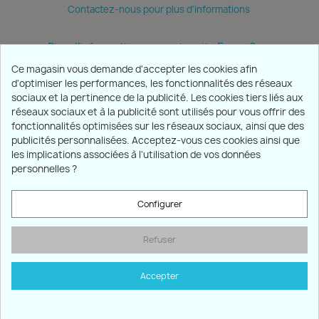
Contactez-nous pour plus d'informations
Plus d'informations sur notre site Ecran Sun
Ce magasin vous demande d'accepter les cookies afin
d'optimiser les performances, les fonctionnalités des réseaux
sociaux et la pertinence de la publicité. Les cookies tiers liés aux
PRODUITS

réseaux sociaux et à la publicité sont utilisés pour vous offrir des
fonctionnalités optimisées sur les réseaux sociaux, ainsi que des
publicités personnalisées. Acceptez-vous ces cookies ainsi que
NOTRE SOCIÉTÉ

les implications associées à l'utilisation de vos données
personnelles ?
VOTRE COMPTE

Configurer
INFORMATIONS
keyboard_arrow_down
Refuser
Marchand approuvé par la Société des Avis Garantis,
cliquez
ici pour vérifier
.
Accepter
© 2026 -Satemo SARL
9.1
/10
1999 AVIS
Consentement aux cookies