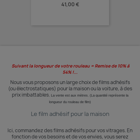
Prix
41,00 €
Suivant la longueur de votre rouleau = Remise de 10% à
54% !...
Nous vous proposons un large choix de films adhésifs
(ou électrostatiques) pour la maison ou la voiture, à des
prix imbattables.
La vente est aux mètres. (La quantité
représente
la
longueur du rouleau de film)
Le film adhésif pour la maison
Ici, commandez des films adhésifs pour vos vitrages.
En
fonction de vos besoins et de vos envies, vous serez