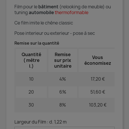
Film pour le
bâtiment
(relooking de meuble) ou
tuning
automobile
thermoformable
Ce film imite le chêne classic
Pose interieur ou exterieur - pose à sec
Remise sur la quantité
Quantité
Remise
Vous
( mètre
sur prix
économisez
l.)
unitaire
10
4%
17,20 €
20
6%
51,60 €
30
8%
103,20 €
Largeur du Film : d. 1,22 m