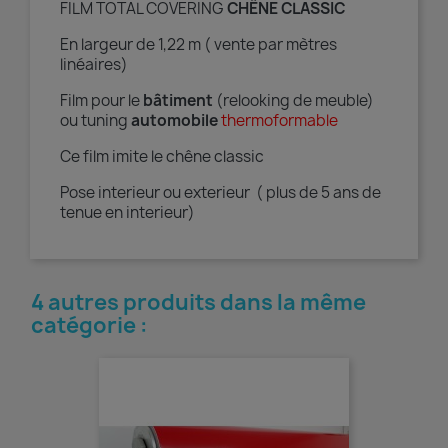
FILM TOTAL COVERING
CHÊNE CLASSIC
En largeur de 1,22 m ( vente par mètres
linéaires)
Film pour le
bâtiment
(relooking de meuble)
ou tuning
automobile
thermoformable
Ce film imite le chêne classic
Pose interieur ou exterieur ( plus de 5 ans de
tenue en interieur)
4 autres produits dans la même
catégorie :