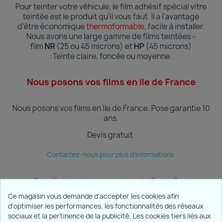
Pour teinter votre véhicule, le film adhésif spécial vitre
teintée est le produit qu'il vous faut. Il a l'avantage
d'être économique
thermoformable
, facile à installer.
Nous avons une large gamme de films teintées -
film
NR
(25 ou 45 microns) et
HP
(45 microns)
:Teinte
claire, foncée ou moyenne.
Nous posons vos films en Ile de France
Nous posons vos films en Ile de France.
Pose garantie 10
ans.
Devis gratuit.
Contactez-nous pour plus d'informations
Plus d'informations sur notre site Ecran Sun
Ce magasin vous demande d'accepter les cookies afin
d'optimiser les performances, les fonctionnalités des réseaux
sociaux et la pertinence de la publicité. Les cookies tiers liés aux
PRODUITS