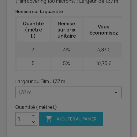
(Film covering 180 microns) : Largeur de 1.37 m
Remise sur la quantité
Quantité
Remise
Vous
( mètre
sur prix
économisez
l.)
unitaire
3
3%
3,87 €
5
5%
10,75 €
Largeur du Film : 1,37 m
Quantité ( mètre l.)

AJOUTER AU PANIER