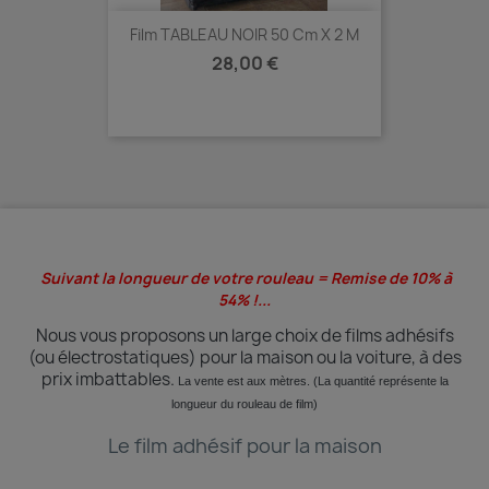
Film TABLEAU NOIR 50 Cm X 2 M
Prix
28,00 €
Suivant la longueur de votre rouleau = Remise de 10% à
54% !...
Nous vous proposons un large choix de films adhésifs
(ou électrostatiques) pour la maison ou la voiture, à des
prix imbattables.
La vente est aux mètres. (La quantité
représente
la
longueur du rouleau de film)
Le film adhésif pour la maison