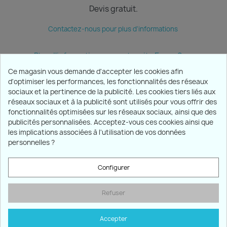
Devis gratuit.
Contactez-nous pour plus d'informations
Plus d'informations sur notre site Ecran Sun
Ce magasin vous demande d'accepter les cookies afin
d'optimiser les performances, les fonctionnalités des réseaux
sociaux et la pertinence de la publicité. Les cookies tiers liés aux
PRODUITS

réseaux sociaux et à la publicité sont utilisés pour vous offrir des
fonctionnalités optimisées sur les réseaux sociaux, ainsi que des
publicités personnalisées. Acceptez-vous ces cookies ainsi que
NOTRE SOCIÉTÉ

les implications associées à l'utilisation de vos données
personnelles ?
VOTRE COMPTE

Configurer
INFORMATIONS
keyboard_arrow_down
Refuser
Marchand approuvé par la Société des Avis Garantis,
cliquez
ici pour vérifier
.
Accepter
© 2026 -Satemo SARL