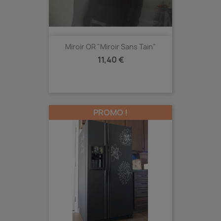
Miroir OR "miroir Sans Tain"
Prix
11,40 €
PROMO !