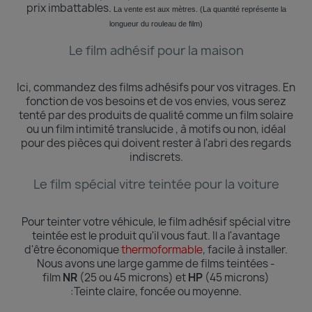
prix imbattables.
La vente est aux mètres. (La quantité
représente
la
longueur du rouleau de film)
Le film adhésif pour la maison
Ici, commandez des films adhésifs pour vos vitrages.
En
fonction de vos besoins et de vos envies, vous serez
tenté par des produits de qualité comme un film solaire
ou un film intimité translucide , à motifs ou non, idéal
pour des pièces qui doivent rester à l'abri des regards
indiscrets.
Le film spécial vitre teintée pour la voiture
Pour teinter votre véhicule, le film adhésif spécial vitre
teintée est le produit qu'il vous faut. Il a l'avantage
d'être économique
thermoformable
, facile à installer.
Nous avons une large gamme de films teintées -
film
NR
(25 ou 45 microns) et
HP
(45 microns)
:Teinte
claire, foncée ou moyenne.