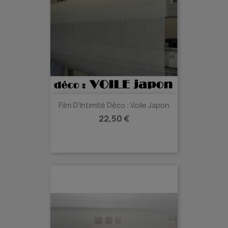
Film D'Intimité Déco : Voile Japon
Prix
22,50 €