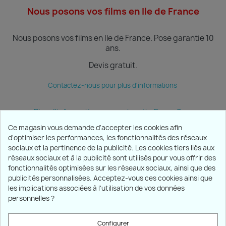
Nous posons vos films en Ile de France
Nous posons vos films en Ile de France.
Pose garantie 10
ans.
Devis gratuit.
Contactez-nous pour plus d'informations
Plus d'informations sur notre site Ecran Sun
Ce magasin vous demande d'accepter les cookies afin
d'optimiser les performances, les fonctionnalités des réseaux
sociaux et la pertinence de la publicité. Les cookies tiers liés aux
PRODUITS

réseaux sociaux et à la publicité sont utilisés pour vous offrir des
fonctionnalités optimisées sur les réseaux sociaux, ainsi que des
publicités personnalisées. Acceptez-vous ces cookies ainsi que
NOTRE SOCIÉTÉ

les implications associées à l'utilisation de vos données
personnelles ?
VOTRE COMPTE

Configurer