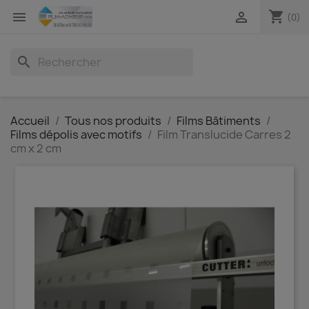
shopping_cart


(0)
search
Accueil
Tous nos produits
Films Bâtiments
Films dépolis avec motifs
Film Translucide Carres 2
cm x 2 cm